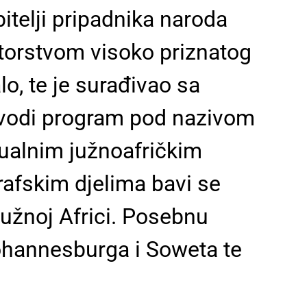
telji pripadnika naroda
ntorstvom visoko priznatog
, te je surađivao sa
o vodi program pod nazivom
ktualnim južnoafričkim
rafskim djelima bavi se
užnoj Africi. Posebnu
ohannesburga i Soweta te