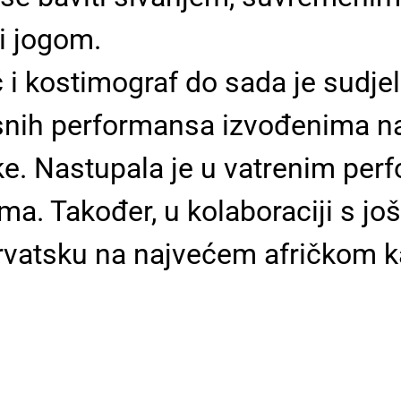
i jogom.
č i kostimograf do sada je sudje
snih performansa izvođenima na 
e. Nastupala je u vatrenim per
ma. Također, u kolaboraciji s jo
Hrvatsku na najvećem afričkom k