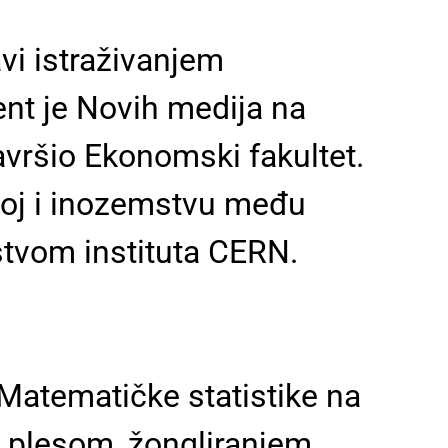
avi istraživanjem
dent je Novih medija na
avršio Ekonomski fakultet.
skoj i inozemstvu među
stvom instituta CERN.
 Matematičke statistike na
 plesom, žongliranjem,