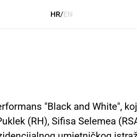
HR
/
EN
formans "Black and White", koji
klek (RH), Sifisa Selemea (RSA) 
idencijalnog umjetničkog istra