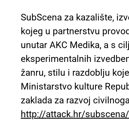
SubScena za kazalište, izve
kojeg u partnerstvu provo
unutar AKC Medika, a s cil
eksperimentalnih izvedbeni
žanru, stilu i razdoblju ko
Ministarstvo kulture Repub
zaklada za razvoj civilnog
http://attack.hr/subscena/