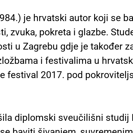
1984.) je hrvatski autor koji se b
ti, zvuka, pokreta i glazbe. Stu
sti u Zagrebu gdje je također z
izložbama i festivalima u hrvat
 festival 2017. pod pokrovitelj
šila diplomski sveučilišni studij
se baviti šivanjem, suvremenim