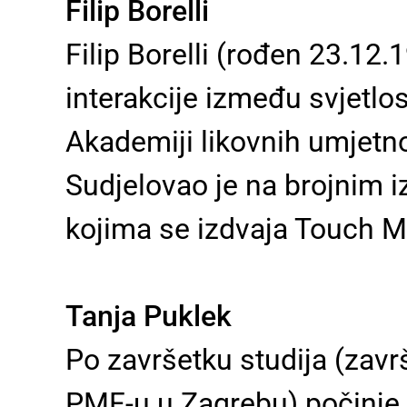
Filip Borelli
Filip Borelli (rođen 23.12.
interakcije između svjetlos
Akademiji likovnih umjetno
Sudjelovao je na brojnim 
kojima se izdvaja Touch Me
Tanja Puklek
Po završetku studija (zavr
PMF-u u Zagrebu) počinje 