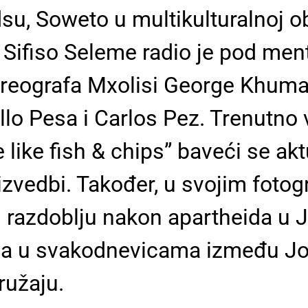
, Soweto u multikulturalnoj obi
. Sifiso Seleme radio je pod me
reografa Mxolisi George Khumalo
llo Pesa i Carlos Pez. Trenutn
re like fish & chips” baveći se a
zvedbi. Također, u svojim fotog
razdoblju nakon apartheida u J
ama u svakodnevicama između J
ružaju.