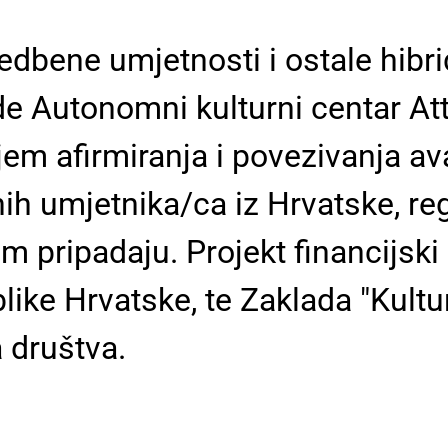
dbene umjetnosti i ostale hibrid
de Autonomni kulturni centar At
jem afirmiranja i povezivanja av
h umjetnika/ca iz Hrvatske, regi
jem pripadaju. Projekt financijs
like Hrvatske, te Zaklada "Kult
a društva.