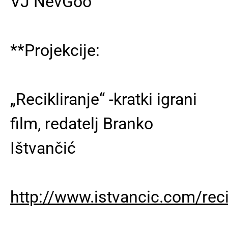
VJ NevGoo
**Projekcije:
„Recikliranje“ -kratki igrani
film, redatelj Branko
Ištvančić
http://www.istvancic.com/reci