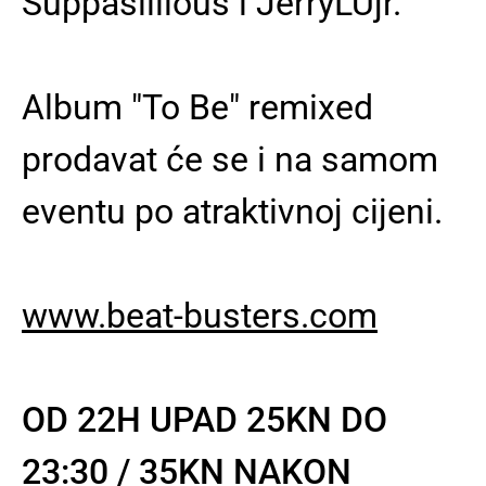
Suppasillious i JerryLUjr.
Album "To Be" remixed
prodavat će se i na samom
eventu po atraktivnoj cijeni.
www.beat-busters.com
OD 22H UPAD 25KN DO
23:30 / 35KN NAKON