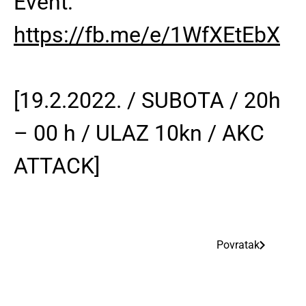
Event:
https://fb.me/e/1WfXEtEbX
[19.2.2022. / SUBOTA / 20h
– 00 h / ULAZ 10kn / AKC
ATTACK]
Povratak