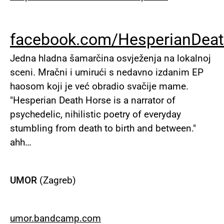
facebook
.
com
/
HesperianDea
Jedna hladna šamarčina osvježenja na lokalnoj
sceni. Mračni i umirući s nedavno izdanim EP
haosom koji je već obradio svačije mame.
"Hesperian Death Horse is a narrator of
psychedelic, nihilistic poetry of everyday
stumbling from death to birth and between."
ahh…
UMOR
(Zagreb)
umor
.
bandcamp
.
com