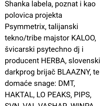
Shanka labela, poznat i kao
polovica projekta
Psymmetrix, talijanski
tekno/tribe majstor KALOO,
švicarski psytechno dj i
producent HERBA, slovenski
darkprog brijač BLAAZNY, te
domaće snage: DMT,
HAKTAL, LO PEAKS, PIPS,
SVN, VAL VASHAR, WINPA,