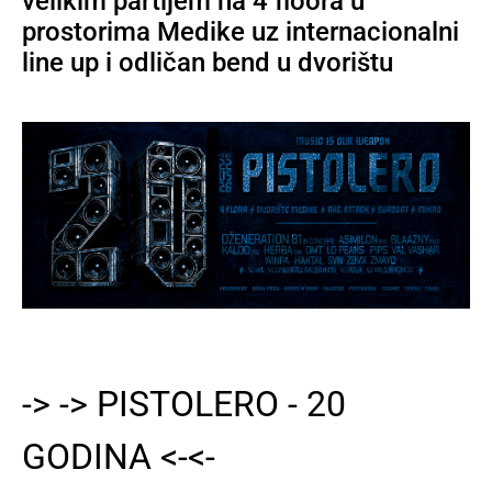
velikim partijem na 4 floora u
prostorima Medike uz internacionalni
line up i odličan bend u dvorištu
-> -> PISTOLERO - 20
GODINA <-<-