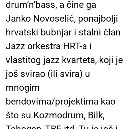
drum’n’bass, a čine ga
Janko Novoselić, ponajbolji
hrvatski bubnjar i stalni član
Jazz orkestra HRT-a i
vlastitog jazz kvarteta, koji je
još svirao (ili svira) u
mnogim
bendovima/projektima kao
što su Kozmodrum, Bilk,
Tobogan, TBF itd. Tu je još i