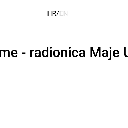
HR
/
EN
me - radionica Maje 