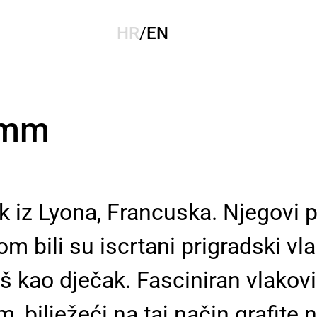
HR
/
EN
jamm
ik iz Lyona, Francuska. Njegovi 
om bili su iscrtani prigradski vl
š kao dječak. Fasciniran vlakov
, bilježeći na taj način grafite 