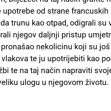
e upotrebe od strane francuskih
da trunu kao otpad, odigrali su 
ali njegov daljnji pristup umjetn
 pronašao nekolicinu koji su još č
 vlakova te ju upotrijebiti kao p
ložbi te na taj način napraviti s
 veliku ulogu u njegovom životu.