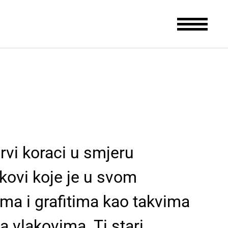
prvi koraci u smjeru
akovi koje je u svom
ima i grafitima kao takvima
na vlakovima. Ti stari