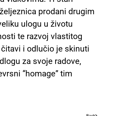
 željeznica prodani drugim
veliku ulogu u životu
osti te razvoj vlastitog
itavi i odlučio je skinuti
odlogu za svoje radove,
vojevrsni “homage” tim
Back