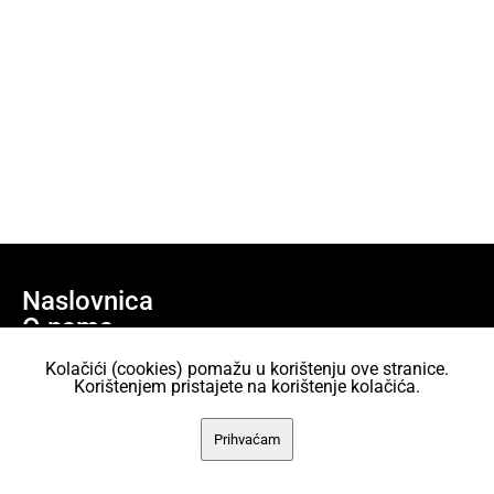
Naslovnica
O nama
Učlani se
Kolačići (cookies) pomažu u korištenju ove stranice.
Projekti
Korištenjem pristajete na korištenje kolačića.
AKC Attack Sav sadržaj dan je na korištenje pod licencom Creative
Prihvaćam
Commons Imenovanje 2.5 Hrvatska.