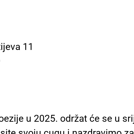
tijeva 11
0
ezije u 2025. održat će se u sr
site svoju cugu i nazdravimo za