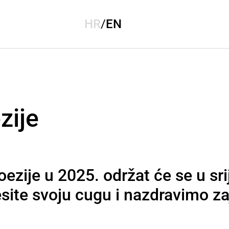
HR
/
EN
zije
ezije u 2025. održat će se u sr
site svoju cugu i nazdravimo za