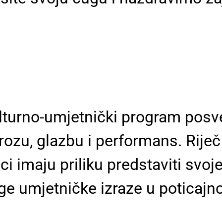
kulturno-umjetnički program po
rozu, glazbu i performans. Riječ
i imaju priliku predstaviti svoj
ge umjetničke izraze u poticajnoj