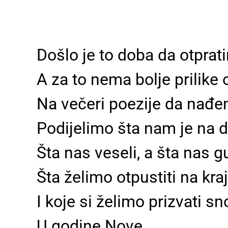
Došlo je to doba da otpra
A za to nema bolje prilike 
Na večeri poezije da nađe
Podijelimo šta nam je na d
Šta nas veseli, a šta nas g
Šta želimo otpustiti na kr
I koje si želimo prizvati s
U godine Nove