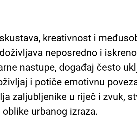
skustava, kreativnost i međusob
 doživljava neposredno i iskren
erarne nastupe, događaj često uk
življaj i potiče emotivnu povez
a zaljubljenike u riječ i zvuk, s
ite oblike urbanog izraza.