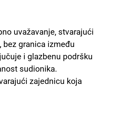
no uvažavanje, stvarajući
o, bez granica između
ljučuje i glazbenu podršku
anost sudionika.
tvarajući zajednicu koja