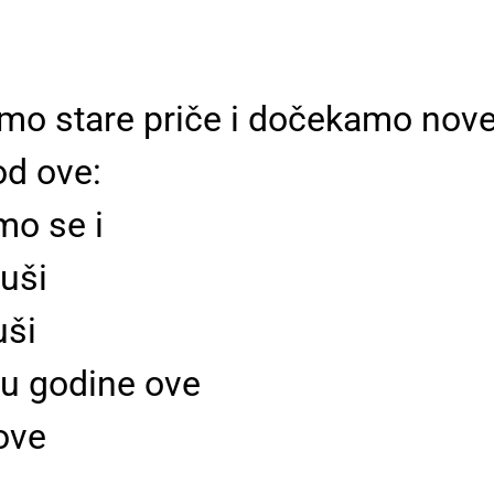
timo stare priče i dočekamo nov
od ove:
mo se i
uši
uši
aju godine ove
nove