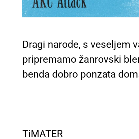
Dragi narode, s veseljem 
pripremamo žanrovski blen
benda dobro ponzata doma
TiMATER