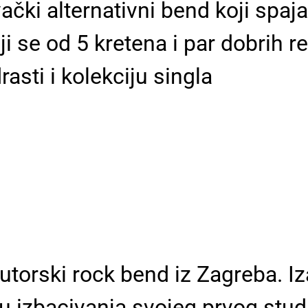
vački alternativni bend koji spa
ji se od 5 kretena i par dobrih re
asti i kolekciju singla
autorski rock bend iz Zagreba. 
u izbacivanja svojeg prvog stud