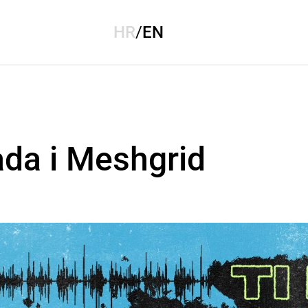
HR
/
EN
ada i Meshgrid