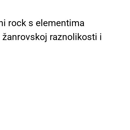
lni rock s elementima
 žanrovskoj raznolikosti i