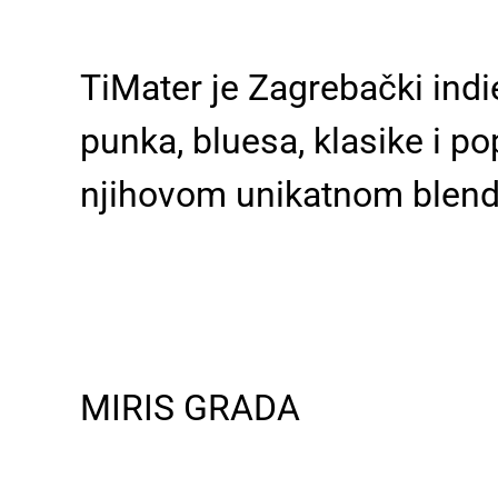
TiMater je Zagrebački ind
punka, bluesa, klasike i po
njihovom unikatnom blen
MIRIS GRADA