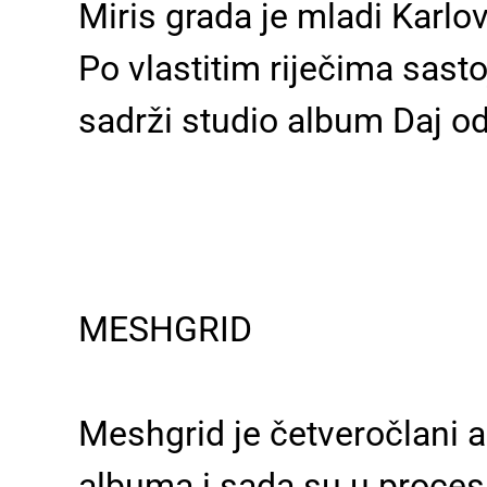
Miris grada je mladi Karlo
Po vlastitim riječima sasto
sadrži studio album Daj odr
MESHGRID
Meshgrid je četveročlani 
albuma i sada su u proces