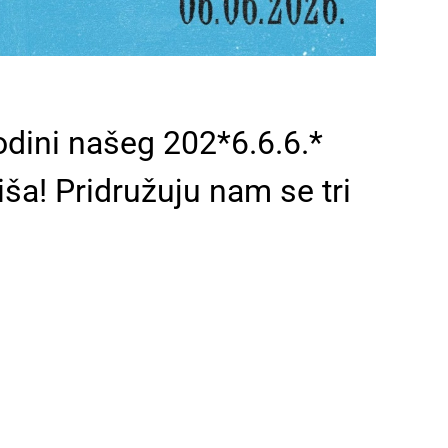
odini našeg 202*6.6.6.*
a! Pridružuju nam se tri