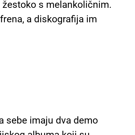
ja žestoko s melankoličnim.
frena, a diskografija im
Iza sebe imaju dva demo
ijskog albuma koji su