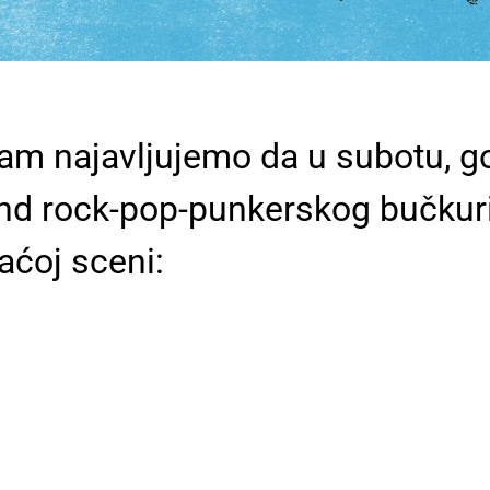
vam najavljujemo da u subotu, g
d rock-pop-punkerskog bučkuriš
ćoj sceni: