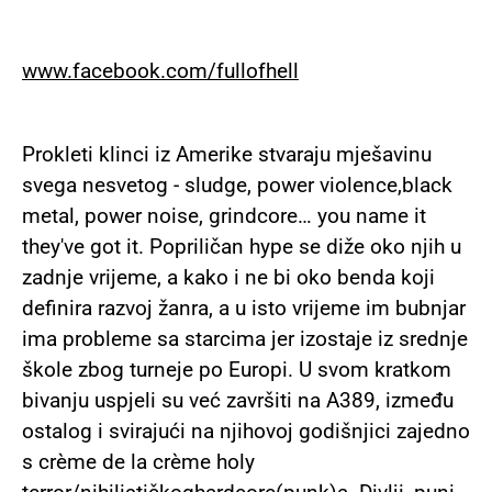
www
.
facebook
.
com
/
fullofhell
Prokleti klinci iz Amerike stvaraju mješavinu
svega nesvetog - sludge, power violence,black
metal, power noise, grindcore… you name it
they've got it. Popriličan hype se diže oko njih u
zadnje vrijeme, a kako i ne bi oko benda koji
definira razvoj žanra, a u isto vrijeme im bubnjar
ima probleme sa starcima jer izostaje iz srednje
škole zbog turneje po Europi. U svom kratkom
bivanju uspjeli su već završiti na A389, između
ostalog i svirajući na njihovoj godišnjici zajedno
s crème de la crème holy