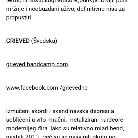
terror/nihilističkoghardcore(punk)a. Divlji, puni
mržnje i neobuzdani uživo, definitivno nisu za
propustiti.
GRIEVED
(Švedska)
grieved
.
bandcamp
.
com
www
.
facebook
.
com
/
grievedhc
Izmučeni akordi i skandinavska depresija
uobličeni u vrlo mračni, metalizirani hardcore
modernijeg đira. Iako su relativno mlad bend,
nastali 2010., već su se nasvirali okolo po