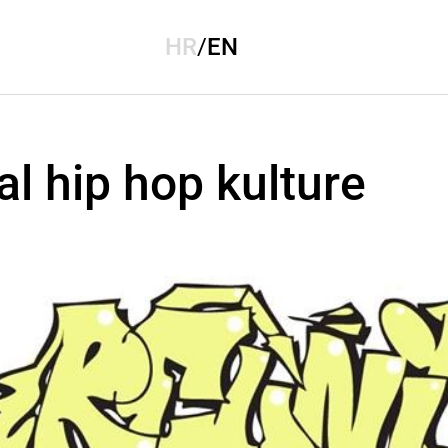
HR
/
EN
al hip hop kulture