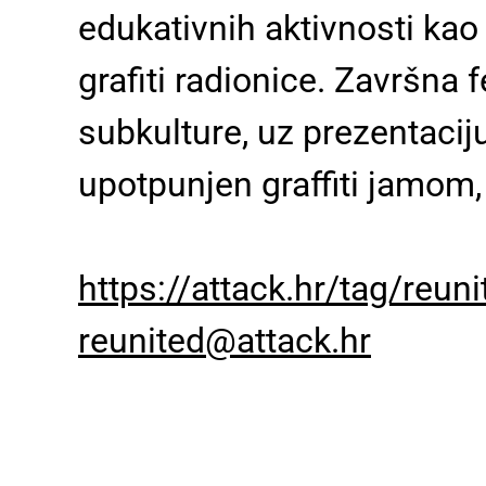
edukativnih aktivnosti kao
grafiti radionice. Završna
subkulture, uz prezentacij
upotpunjen graffiti jamom,
https://attack.hr/tag/reuni
reunited@attack.hr