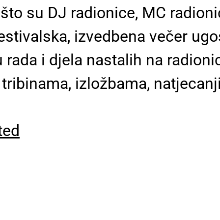
 što su DJ radionice, MC radioni
 festivalska, izvedbena večer ug
u rada i djela nastalih na radio
 tribinama, izložbama, natjecanj
ted