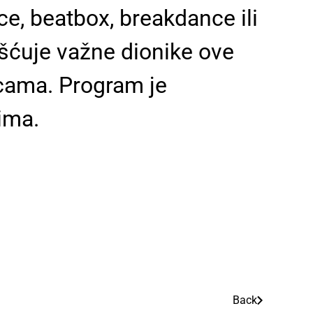
ce, beatbox, breakdance ili
ošćuje važne dionike ove
nicama. Program je
ima.
Back