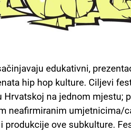
sačinjavaju edukativni, prezenta
nata hip hop kulture. Ciljevi fest
u Hrvatskoj na jednom mjestu; p
im neafirmiranim umjetnicima/c
oj i produkcije ove subkulture. Fe