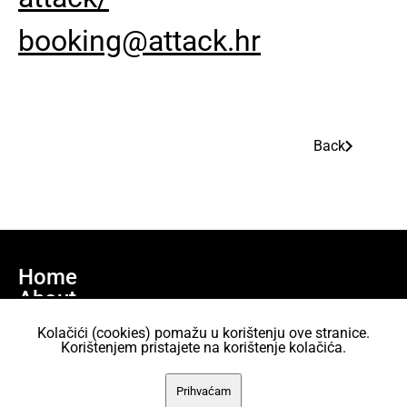
booking@attack.hr
Back
Home
About
Join us
Kolačići (cookies) pomažu u korištenju ove stranice.
Projects
Korištenjem pristajete na korištenje kolačića.
AKC Attack All content is licensed under the Creative Commons Attribution
Prihvaćam
2.5 Croatia License.