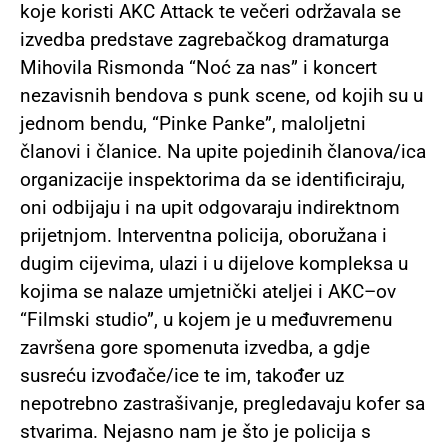
koje koristi AKC Attack te večeri održavala se
izvedba predstave zagrebačkog dramaturga
Mihovila Rismonda “Noć za nas” i koncert
nezavisnih bendova s punk scene, od kojih su u
jednom bendu, “Pinke Panke”, maloljetni
članovi i članice. Na upite pojedinih članova/ica
organizacije inspektorima da se identificiraju,
oni odbijaju i na upit odgovaraju indirektnom
prijetnjom. Interventna policija, oboružana i
dugim cijevima, ulazi i u dijelove kompleksa u
kojima se nalaze umjetnički ateljei i AKC–ov
“Filmski studio”, u kojem je u međuvremenu
završena gore spomenuta izvedba, a gdje
susreću izvođače/ice te im, također uz
nepotrebno zastrašivanje, pregledavaju kofer sa
stvarima. Nejasno nam je što je policija s